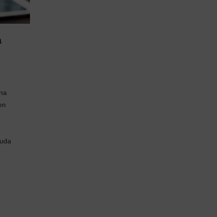
a
una
en
duda