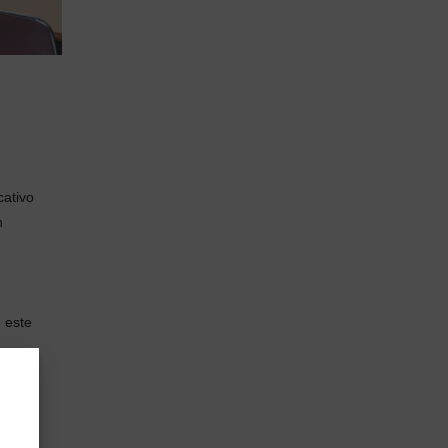
cativo
n
n este