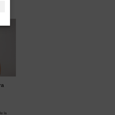
ra
e la