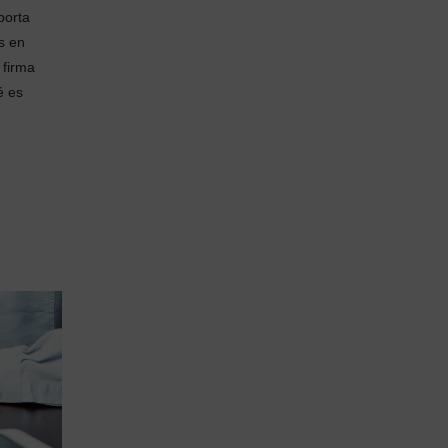
porta
s en
 firma
é es