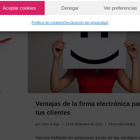
Aceptar cookies
Denegar
Ver preferencias
Política de cookies
Declaración de privacidad
r
Ventajas de la firma electrónica pa
tus clientes
por
Click & Sign
14 de diciembre de 2021
Firma electrónica
Hemos hablado en anteriores posts de las ventajas d