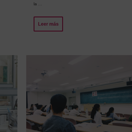
la …
Leer más