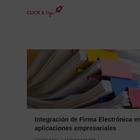
Saltar
al
contenido
Integración de Firma Electrónica e
aplicaciones empresariales
por
Click & Sign
17 de mayo de 2024