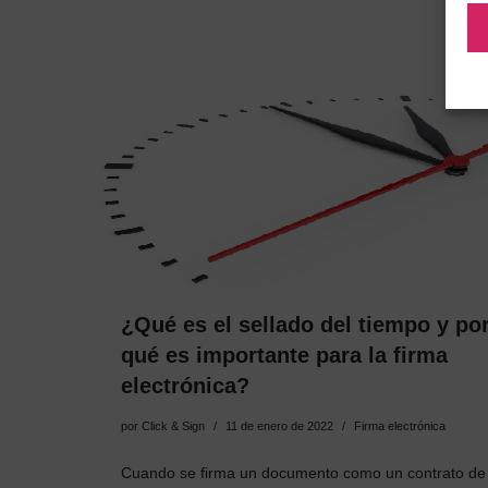
¿Qué es el sellado del tiempo y po
qué es importante para la firma
electrónica?
por
Click & Sign
11 de enero de 2022
Firma electrónica
Cuando se firma un documento como un contrato de