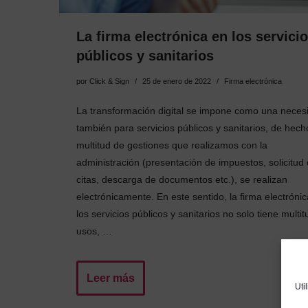
La firma electrónica en los servici
públicos y sanitarios
por
Click & Sign
25 de enero de 2022
Firma electrónica
La transformación digital se impone como una neces
también para servicios públicos y sanitarios, de hech
multitud de gestiones que realizamos con la
administración (presentación de impuestos, solicitud
citas, descarga de documentos etc.), se realizan
electrónicamente. En este sentido, la firma electróni
los servicios públicos y sanitarios no solo tiene multi
usos, …
Leer más
Uti