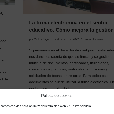
os
La firma electrónica en el sector
educativo. Cómo mejora la gestión
por
Click & Sign
17 de enero de 2022
Firma electrónica
idad
o,
Si pensamos en el día a día de cualquier centro edu
nos daremos cuenta de que se firman y se gestiona
 de
multitud de documentos: certificados, titulaciones,
convenios de prácticas, matriculas, admisiones y
ca en
solicitudes de becas, entre otros. Para todos estos
tud de
documentos se puede utilizar la firma electrónica. E
post vamos a hablar de la …
Política de cookies
Leer más
lizamos cookies para optimizar nuestro sitio web y nuestro servicio.