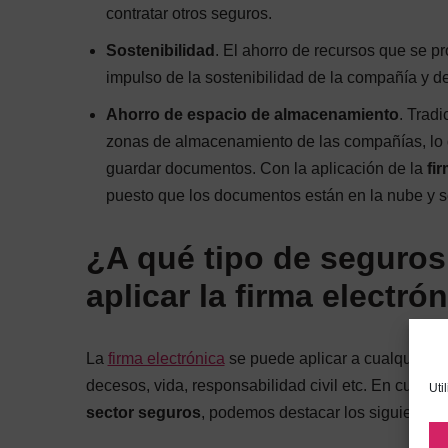
contratar otros seguros.
Sostenibilidad
. El ahorro de recursos que se p
impulso de la sostenibilidad de la compañía y de
Ahorro de espacio de almacenamiento
. Trad
zonas de almacenamiento de las compañías, lo 
guardar documentos. Con la aplicación de la
fi
puesto que los documentos están en la nube y s
¿A qué tipo de seguro
aplicar la firma electró
La
firma electrónica
se puede aplicar a cualquier tip
decesos, vida, responsabilidad civil etc. En cuant
Uti
sector seguros
, podemos destacar los siguientes: