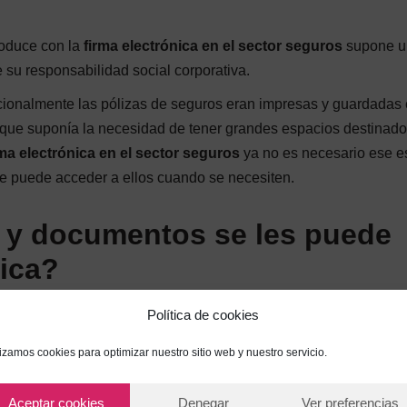
roduce con la
firma electrónica en el sector seguros
supone u
 su responsabilidad social corporativa.
icionalmente las pólizas de seguros eran impresas y guardadas
que suponía la necesidad de tener grandes espacios destinado
rma electrónica en el sector seguros
ya no es necesario ese e
e puede acceder a ellos cuando se necesiten.
s y documentos se les puede
nica?
Política de cookies
o de seguro que se quiera contratar: vehículos, hogar, salud, vi
o a los documentos que se pueden firmar con
firma electrónica 
lizamos cookies para optimizar nuestro sitio web y nuestro servicio.
Aceptar cookies
Denegar
Ver preferencias