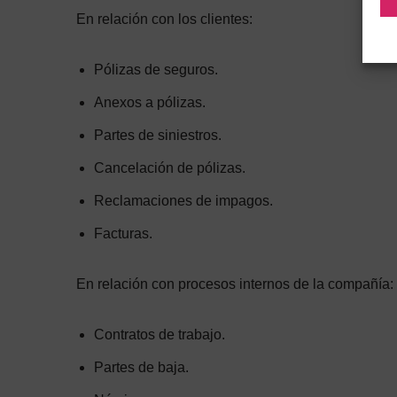
En relación con los clientes:
Pólizas de seguros.
Anexos a pólizas.
Partes de siniestros.
Cancelación de pólizas.
Reclamaciones de impagos.
Facturas.
En relación con procesos internos de la compañía:
Contratos de trabajo.
Partes de baja.