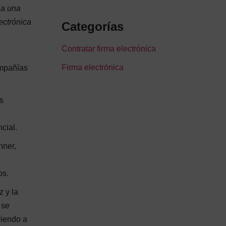
 a una
ectrónica
Categorías
Contratar firma electrónica
Firma electrónica
ompañías
s
cial.
nner,
os.
z y la
 se
viendo a