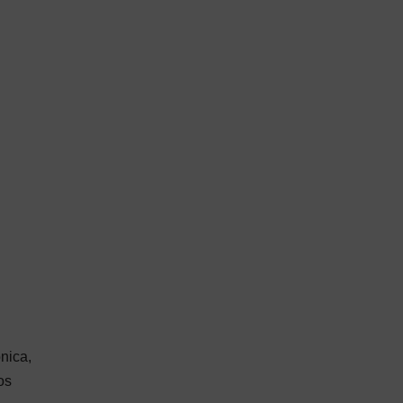
nica,
os