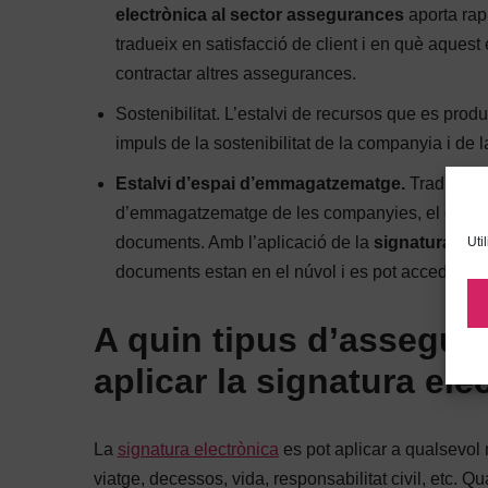
electrònica al sector assegurances
aporta rap
tradueix en satisfacció de client i en què aques
contractar altres assegurances.
Sostenibilitat. L’estalvi de recursos que es prod
impuls de la sostenibilitat de la companyia i de l
Estalvi d’espai d’emmagatzematge.
Tradiciona
d’emmagatzematge de les companyies, el que sup
documents. Amb l’aplicació de la
signatura ele
Uti
documents estan en el núvol i es pot accedir-hi 
A quin tipus d’assegur
aplicar la signatura ele
La
signatura electrònica
es pot aplicar a qualsevol m
viatge, decessos, vida, responsabilitat civil, etc