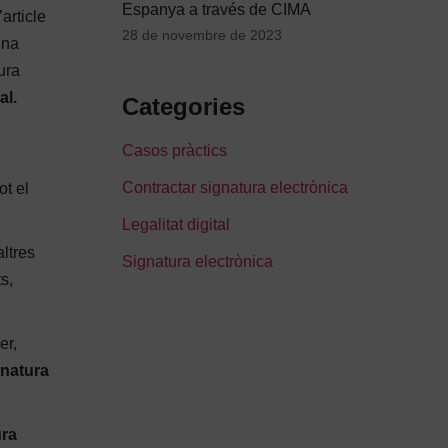
Espanya a través de CIMA
article
28 de novembre de 2023
una
ura
al.
Categories
Casos pràctics
Contractar signatura electrònica
t el
Legalitat digital
altres
Signatura electrònica
s,
er,
gnatura
ura