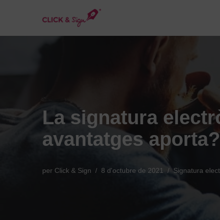
Vés
al
contingut
La signatura electr
avantatges aporta?
per
Click & Sign
8 d'octubre de 2021
Signatura elec