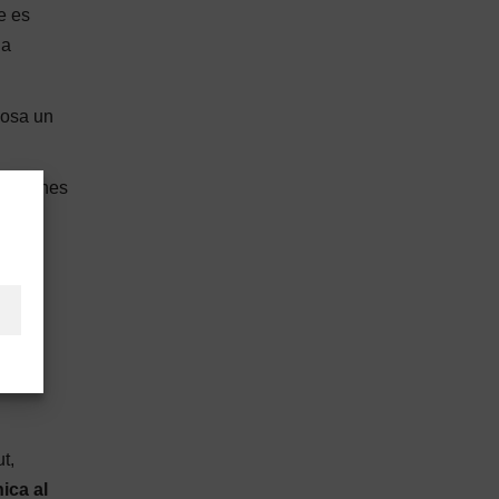
e es
 a
osa un
 en zones
 els
t,
ica al