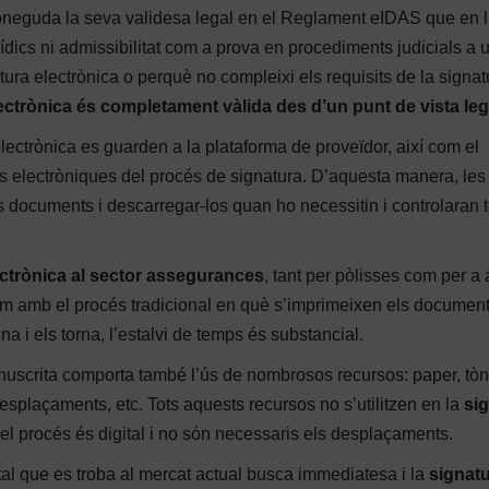
oneguda la seva validesa legal en el Reglament eIDAS que en l’
ídics ni admissibilitat com a prova en procediments judicials a 
atura electrònica o perquè no compleixi els requisits de la signat
lectrònica és completament vàlida des d’un punt de vista leg
ectrònica es guarden a la plataforma de proveïdor, així com el
 electròniques del procés de signatura. D’aquesta manera, les
ocuments i descarregar-los quan ho necessitin i controlaran to
ectrònica al sector assegurances
, tant per pòlisses com per a 
m amb el procés tradicional en què s’imprimeixen els document
na i els torna, l’estalvi de temps és substancial.
uscrita comporta també l’ús de nombrosos recursos: paper, tòn
esplaçaments, etc. Tots aquests recursos no s’utilitzen en la
si
t el procés és digital i no són necessaris els desplaçaments.
gital que es troba al mercat actual busca immediatesa i la
signat