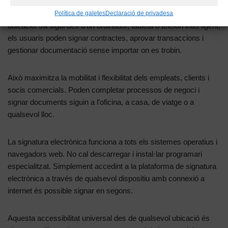
geogràfics.
Signar documents i accedir-hi des de qualsevol dispositiu i
Política de galetes
Declaració de privadesa
ubicació. Ja sigui des d’un ordinador, tauleta o telèfon intel·ligent,
els usuaris poden signar contractes, aprovar transaccions i
gestionar documentació sense importar on es trobin.
Això maximitza la mobilitat i flexibilitat dels empleats, clients i
socis comercials. Poden completar processos de negoci i
signar documents siguin a l’oficina, a casa, de viatge o a
qualsevol lloc.
La signatura electrònica funciona a tots els sistemes operatius i
navegadors web. No cal descarregar i instal·lar programari
especialitzat. Simplement accedint a la plataforma de signatura
electrònica a través de qualsevol dispositiu amb connexió a
internet és possible signar en segons.
Aquesta accessibilitat universal des de qualsevol ubicació és