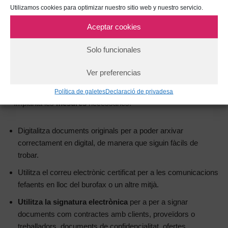
Utilizamos cookies para optimizar nuestro sitio web y nuestro servicio.
– Determina els
objectius
a aconseguir i el temps per fer-ho.
Aceptar cookies
–
Comunica
al teu equip els objectius marcats i les mesures
Solo funcionales
que implementaràs, d’aquesta manera trobaràs una resistència
menys significativa al canvi i podràs evidenciar els avantatges
Ver preferencias
del paper zero.
Política de galetes
Declaració de privadesa
– Implanta les
mesures
necessàries:
Digitalitza documents originals per a poder arxivar
correctament en digital, de manera que siguin fàcils de
trobar.
Utilitza el correu electrònic certificat per a les comunicacions
fefaents en lloc del burofax o un altre mitjà.
Utilitza la signatura electrònica
per a per a signar
documents com contractes amb clients, proveïdors o
treballadors, documents de confidencialitat, ofertes,