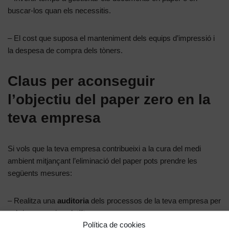
buscar-los quan els necessitis.
– El cost que suposa el manteniment dels equips d’impressió i
la despesa de compra dels tòners.
Claus per aconseguir
l’objectiu del paper zero en la
teva empresa
Si vols que la teva empresa contribueixi a la cura del medi
ambient mitjançant l’eliminació del paper pots prendre les
següents mesures:
– Realitza una
auditoria
dels processos de la teva empresa per
esbrinar en quins s’utilitza encara paper.
Política de cookies