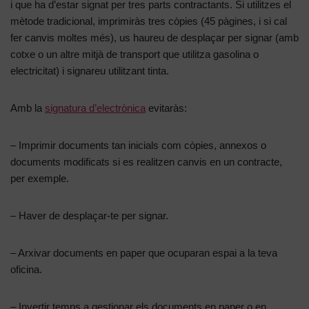
i que ha d’estar signat per tres parts contractants. Si utilitzes el
mètode tradicional, imprimiràs tres còpies (45 pàgines, i si cal
fer canvis moltes més), us haureu de desplaçar per signar (amb
cotxe o un altre mitjà de transport que utilitza gasolina o
electricitat) i signareu utilitzant tinta.
Amb la
signatura d’electrònica
evitaràs:
– Imprimir documents tan inicials com còpies, annexos o
documents modificats si es realitzen canvis en un contracte,
per exemple.
– Haver de desplaçar-te per signar.
– Arxivar documents en paper que ocuparan espai a la teva
oficina.
– Invertir temps a gestionar els documents en paper o en