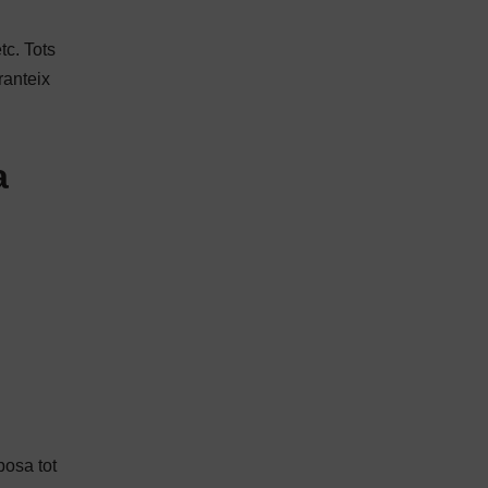
tc. Tots
ranteix
a
posa tot