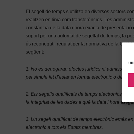
El segell de temps s’utilitza en diversos sectors co
realitzen en línia com transferències. Les administ
constància de la data i hora exacta de presentació
suport per una autoritat de segellat de temps, la poss
ús reconegut i regulat per la normativa de la Unió 
següent:
Uti
1. No es denegaran efectes jurídics ni admissibilit
pel simple fet d’estar en format electrònic o de no c
2. Els segells qualificats de temps electrònics gaud
la integritat de les dades a què la data i hora estig
3. Un segell qualificat de temps electrònic emès e
electrònic a tots els Estats membres.