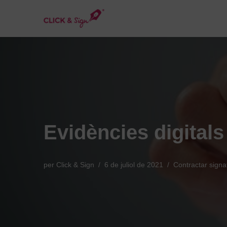
Vés
al
contingut
Evidències digitals
per
Click & Sign
6 de juliol de 2021
Contractar signa