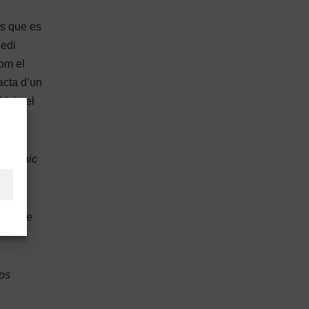
ns que es
uedi
om el
racta d’un
bleix el
ectrònic
en i de
mps