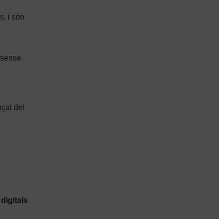
s, i són
s sense
nçat del
digitals