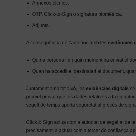
Annexos tècnics.
OTP, Click-to-Sign o signatura biomètrica.
Adjunts.
A conseqüència de l’anterior, amb les
evidències d
Quina persona i en quin moment ha enviat el do
Quan ha accedit el destinatari al document, quan 
Juntament amb tot això, les
evidències digitals
se 
permet provar que les dades relatives a la signatura
segell de temps aporta seguretat al procés de signa
Click & Sign actua com a autoritat de segellat de t
precisament, a actuar com a tercer de confiança apo