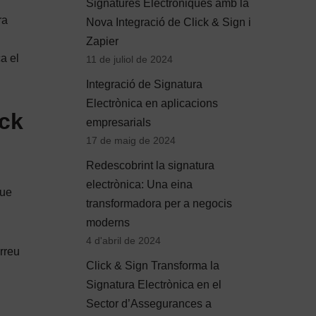
Signatures Electròniques amb la
ra
Nova Integració de Click & Sign i
Zapier
a el
11 de juliol de 2024
Integració de Signatura
Electrònica en aplicacions
ick
empresarials
17 de maig de 2024
Redescobrint la signatura
electrònica: Una eina
ue
transformadora per a negocis
moderns
4 d'abril de 2024
orreu
Click & Sign Transforma la
Signatura Electrònica en el
Sector d’Assegurances a