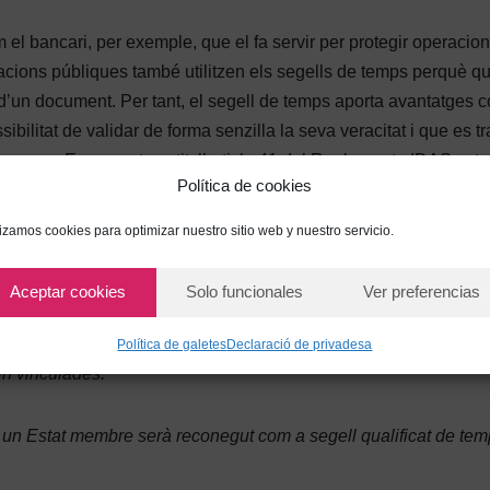
m el bancari, per exemple, que el fa servir per protegir operacio
racions públiques també utilitzen els segells de temps perquè q
 d’un document. Per tant, el segell de temps aporta avantatges c
ibilitat de validar de forma senzilla la seva veracitat i que es t
Europea. En aquest sentit, l’article 41 del Reglament eIDAS esta
Política de cookies
lizamos cookies para optimizar nuestro sitio web y nuestro servicio.
at com a prova en procediments judicials a un segell de temps el
omplir els requisits de segell qualificat de temps electrònic.
Aceptar cookies
Solo funcionales
Ver preferencias
iran d’una presumpció d’exactitud de la data i hora que s’indiqu
Política de galetes
Declaració de privadesa
uin vinculades.
n un Estat membre serà reconegut com a segell qualificat de te