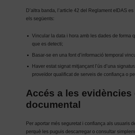
D’altra banda, l’article 42 del Reglament eIDAS es re
els següents:
Vincular la data i hora amb les dades de forma q
que es detecti;
Basar-se en una font d’informació temporal vinc
Haver estat signat mitjançant l’ús d’una signatu
proveïdor qualificat de serveis de confiança o p
Accés a les evidències 
documental
Per aportar més seguretat i confiança als usuaris d
perquè les puguis descarregar o consultar simplem