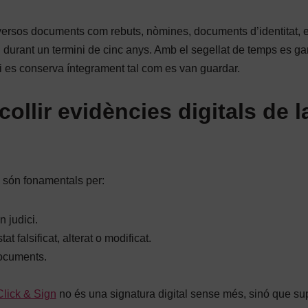
iversos documents com rebuts, nòmines, documents d’identitat, e
durant un termini de cinc anys. Amb el segellat de temps es ga
 i es conserva íntegrament tal com es van guardar.
ollir evidències digitals de l
a són fonamentals per:
 judici.
t falsificat, alterat o modificat.
documents.
lick & Sign
no és una signatura digital sense més, sinó que su