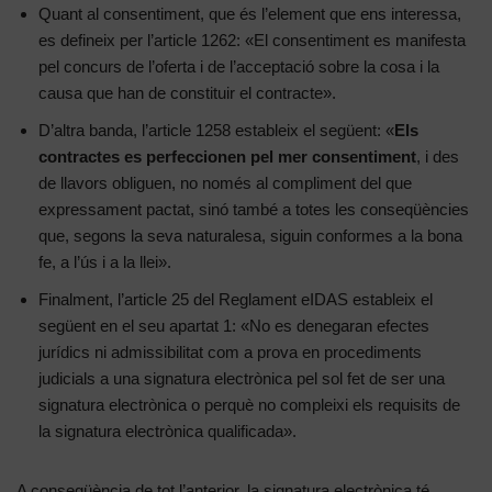
Quant al consentiment, que és l’element que ens interessa,
es defineix per l’article 1262: «El consentiment es manifesta
pel concurs de l’oferta i de l’acceptació sobre la cosa i la
causa que han de constituir el contracte».
D’altra banda, l’article 1258 estableix el següent: «
Els
contractes es perfeccionen pel mer consentiment
, i des
de llavors obliguen, no només al compliment del que
expressament pactat, sinó també a totes les conseqüències
que, segons la seva naturalesa, siguin conformes a la bona
fe, a l’ús i a la llei».
Finalment, l’article 25 del Reglament eIDAS estableix el
següent en el seu apartat 1: «No es denegaran efectes
jurídics ni admissibilitat com a prova en procediments
judicials a una signatura electrònica pel sol fet de ser una
signatura electrònica o perquè no compleixi els requisits de
la signatura electrònica qualificada».
A conseqüència de tot l’anterior, la signatura electrònica té