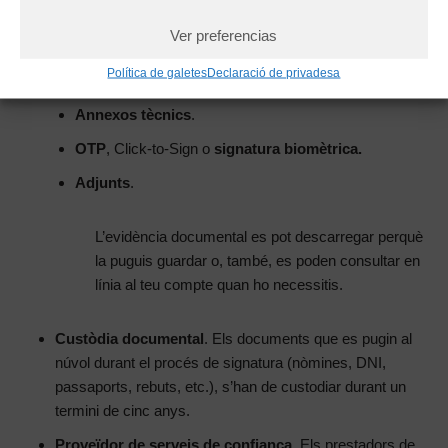
han participat en el procés, dates i hores de cada
Ver preferencias
comunicació.
Política de galetes
Declaració de privadesa
Documents signats
.
Annexos tècnics
.
OTP
, Click-to-Sign o
signatura biomètrica.
Adjunts
.
L’evidència documental es pot descarregar perquè
la puguis guardar o, també, es poden consultar en
línia al teu compte quan ho necessitis.
Custòdia documental
. Els documents que es pugin al
núvol durant el procés de signatura (nòmines, DNI,
passaports, rebuts, etc.), s’han de custodiar durant un
termini de cinc anys.
Proveïdor de serveis de confiança
. Els prestadors de