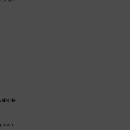
valor de
ugnada.