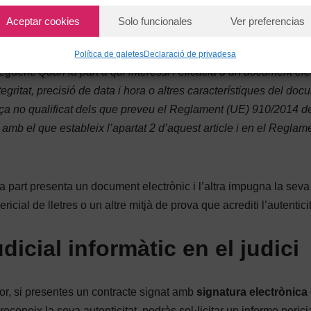
Aceptar cookies
Solo funcionales
Ver preferencias
ment Civil – LEC) aporta eficàcia com a prova en judici a tots els
 però la seva validesa com a prova depèn de la crítica sana de j
Política de galetes
Declaració de privadesa
següent:
Quan la part a qui interessi l’eficàcia d’un document ele
integritat, precisió de data i hora o altres característiques del do
nça no qualificat dels que preveu el Reglament (UE) 910/2014 d
mb el que estableix l’apartat 2 d’aquest article i en el Reglam
una part presenta un document electrònic i l’altra impugna la seva
cial de lletres o un altre mitjà de prova que acrediti l’autenticit
dicial informàtic en el judici
or, si presentes un contracte signat amb
signatura electrònica
o reconeix la seva autenticitat, podràs sol·licitar un informe perici