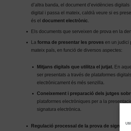
d’altra banda, el document d’evidències digital
digital i passa el mateix, caldrà veure si es pr
és el
document electrònic
.
Els documents que serveixen de prova en la dem
La
forma de presentar les proves
en un judici p
mateix país, en funció de diversos aspectes:
Mitjans digitals que utilitza el jutjat.
En aques
ser presentats a través de plataformes digital
electrònicament és més senzilla.
Coneixement i preparació dels jutges sobr
plataformes electròniques per a la presentaci
signatura electrònica.
Uti
Regulació processal de la prova de signatura