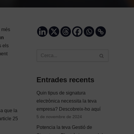
s més
un
 els
ment
Entrades recents
Quin tipus de signatura
electrònica necessita la teva
empresa? Descobreix-ho aquí
sa que la
5 de novembre de 2024
rticle 25
Potencia la teva Gestió de