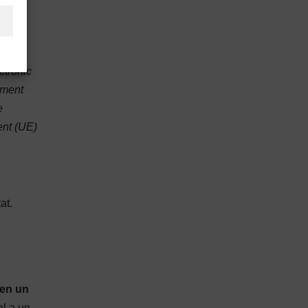
utge.
ctrònic
cument
e
ent (UE)
at.
 en un
al a un