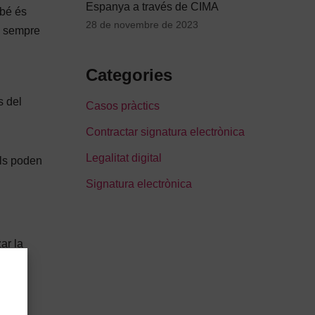
Espanya a través de CIMA
mbé és
28 de novembre de 2023
l sempre
Categories
s del
Casos pràctics
Contractar signatura electrònica
Legalitat digital
als poden
Signatura electrònica
ar la