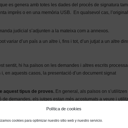
s que es genera amb totes les dades del procés de signatura ta
esenta imprès o en una memòria USB. En qualsevol cas, l’origina
anda judicial s’adjunten a la mateixa com a annexos.
ot variar d’un país a un altre i, fins i tot, d’un jutjat a un altre din
t sentit, hi ha països on les demandes i altres escrits process
s i, en aquests casos, la presentació d’un document signat
e aquest tipus de proves.
En general, als països on s’utilitzen
ó de demandes, els jutges estan més acostumats a veure i utilitz
Política de cookies
lizamos cookies para optimizar nuestro sitio web y nuestro servicio.
 electrònica.
En aquest sentit hem de destacar els següents: