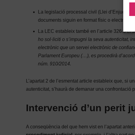
La legislació processal civil (Llei d’Enjudicia
documents siguin en format físic o electrònic,
La LEC estableix també en l’article 326.3 el 
ho sol·liciti o s’impugni la seva autenticitat, 
electrònic que un servei electrònic de confia
Parlament Europeu (…), es procedirà d’acord a
núm. 910/2014.
L’apartat 2 de l’esmentat article estableix que, si 
autenticitat, s’haurà de demanar una confrontació peri
Intervenció d’un perit ju
A conseqüència del que hem vist en l’apartat anteri
procediment judicial
, per exemple, i l’altra part n