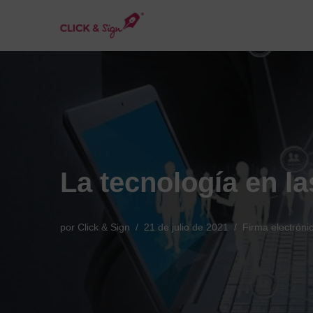
Saltar
al
contenido
La tecnología en l
por
Click & Sign
21 de julio de 2021
Firma electróni