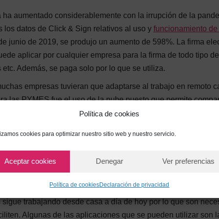
ica ha aumentado considerablemente con la irrupción de la pand
los datos de Click & Sign relativos al uso y
funcionamiento de 
de junio de 2019, se produjo un aumento de 598%. La firma ele
ede aplicar por cualquier empresa para la firma de todo tipo de
 etc. Además, se paga solo por lo que se utiliza.
chas empresas tuvieran que adaptarse al trabajo en remoto c
ara las PYMES fue el uso de la nube puesto que permite compart
 trabajar en la nube puedes utilizar herramientas como Google D
Política de cookies
lizamos cookies para optimizar nuestro sitio web y nuestro servicio.
chos empleados y directivos de empresas solo vieron a sus
 de móvil y las aplicaciones para reuniones a distancia ya for
Aceptar cookies
Denegar
Ver preferencias
, se encuentran entre las más usadas. Es importante utilizar
t durante la reunión y compartir documentos con todos los asist
Política de cookies
Declaración de privacidad
sigue trabajando desde casa a día de hoy por lo que son nece
ciliten. Algunas de las aplicaciones que se pueden utilizar son l