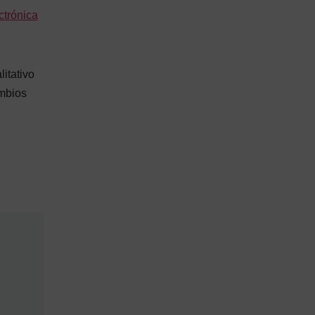
ctrónica
litativo
ambios