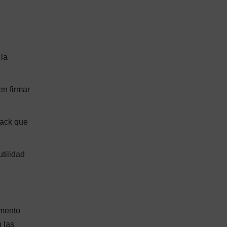
 la
en firmar
lack que
tilidad
omento
 las