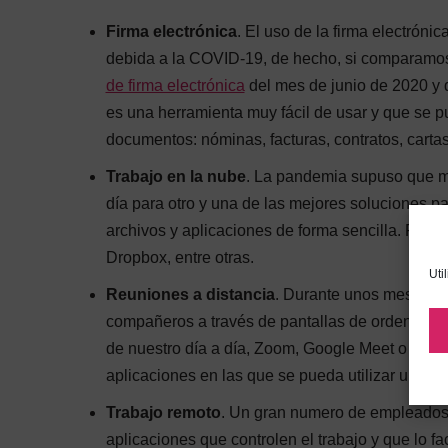
Firma electrónica
. El uso de la firma electrón
debida a la COVID-19, de hecho, si comparamos 
de firma electrónica
del mes de junio de 2020 y 
es una herramienta muy fácil de usar y que se pu
documentos: nóminas, facturas, contratos, cartas
Trabajo en la nube
. La pandemia supuso que mu
día para otro y una de las mejores soluciones p
archivos y aplicaciones de forma sencilla. Para
Dropbox, entre otras.
Uti
Reuniones a distancia
. Durante unos meses mu
compañeros a través de pantallas de ordenador o
de nuestro día a día, Zoom, Google Meet o Skype
aplicaciones en las que se pueda utilizar un cha
Trabajo remoto
. Un gran numero de empleados 
aplicaciones que controlen el trabajo y que lo fa