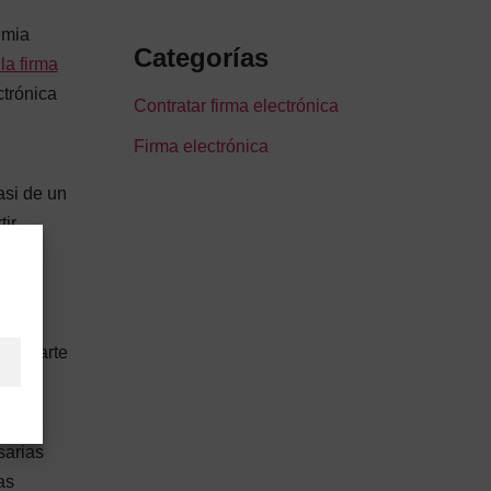
emia
Categorías
la firma
ctrónica
Contratar firma electrónica
Firma electrónica
asi de un
ir
rive o
man parte
entes.
sarias
as